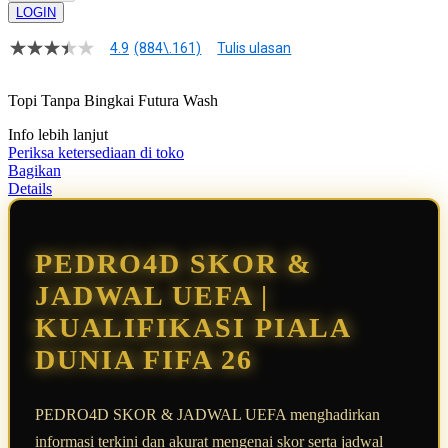
LOGIN
4.9
(884\.161)
Tulis ulasan
4.9
dari
5
Topi Tanpa Bingkai Futura Wash
bintang,
nilai
Info lebih lanjut
rating
rata-
Periksa ketersediaan di toko
rata.
Bagikan
Read
Details
13
Reviews.
Tautan
halaman
PEDRO4D SKOR &
yang
sama.
JADWAL UEFA |
KUALIFIKASI PIALA
DUNIA FIFA 26
PEDRO4D SKOR & JADWAL UEFA menghadirkan
informasi terkini dan akurat mengenai skor serta jadwal