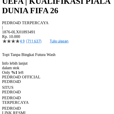
UEFA | KUALIFIKASI PIALA
DUNIA FIFA 26
PEDRO4D TERPERCAYA
|
1876-0LX01893491
Rp. 10.000
4.9
(711.637)
Tulis ulasan
4.5
dari
5
Topi Tanpa Bingkai Futura Wash
bintang,
nilai
Info lebih lanjut
rating
rata-
dalam stok
rata.
Only
%1
left
Read
PEDRO4D OFFICIAL
13
PEDRO4D
Reviews.
SITUS
Tautan
halaman
PEDRO4D
yang
PEDRO4D
sama.
TERPERCAYA
PEDRO4D
LINK RESMI